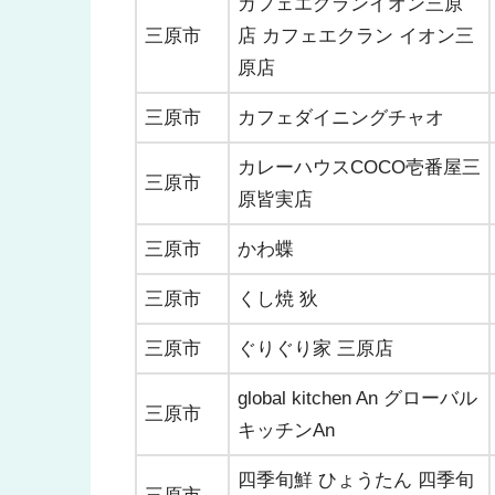
カフェエクランイオン三原
三原市
店 カフェエクラン イオン三
原店
三原市
カフェダイニングチャオ
カレーハウスCOCO壱番屋三
三原市
原皆実店
三原市
かわ蝶
三原市
くし焼 狄
三原市
ぐりぐり家 三原店
global kitchen An グローバル
三原市
キッチンAn
四季旬鮮 ひょうたん 四季旬