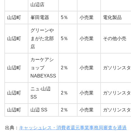
山辺店
山辺町
峯田電器
5％
小売業
電化製品
グリーンや
山辺町
まがた北部
5％
小売業
その他小売
店
カーケアシ
山辺町
ョップ
2％
小売業
ガソリンスタ
NABEYASS
ニュ-山辺
山辺町
2％
小売業
ガソリンスタ
SS
山辺町
山辺 SS
2％
小売業
ガソリンスタ
出典：
キャッシュレス・消費者還元事業事務局審査を通過