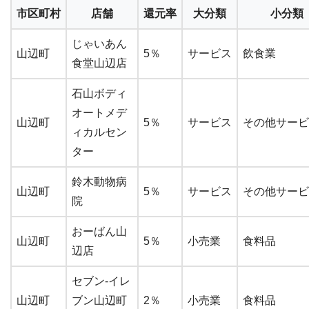
市区町村
店舗
還元率
大分類
小分類
じゃいあん
山辺町
5％
サービス
飲食業
食堂山辺店
石山ボディ
オートメデ
山辺町
5％
サービス
その他サーヒ
ィカルセン
ター
鈴木動物病
山辺町
5％
サービス
その他サーヒ
院
おーばん山
山辺町
5％
小売業
食料品
辺店
セブン-イレ
山辺町
ブン山辺町
2％
小売業
食料品