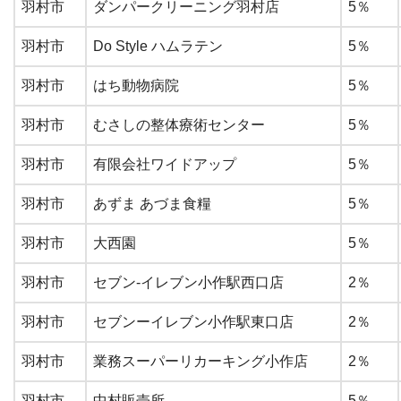
羽村市
ダンパークリーニング羽村店
5％
羽村市
Do Style ハムラテン
5％
羽村市
はち動物病院
5％
羽村市
むさしの整体療術センター
5％
羽村市
有限会社ワイドアップ
5％
羽村市
あずま あづま食糧
5％
羽村市
大西園
5％
羽村市
セブン-イレブン小作駅西口店
2％
羽村市
セブンーイレブン小作駅東口店
2％
羽村市
業務スーパーリカーキング小作店
2％
羽村市
中村販売所
5％