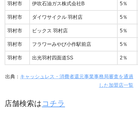
羽村市
伊吹石油ガス株式会社B
5％
羽村市
ダイワサイクル 羽村店
5％
羽村市
ビックス 羽村店
5％
羽村市
フラワーみやび小作駅前店
5％
羽村市
出光羽村四面道SS
2％
出典：
キャッシュレス・消費者還元事業事務局審査を通過
した加盟店一覧
店舗検索は
コチラ