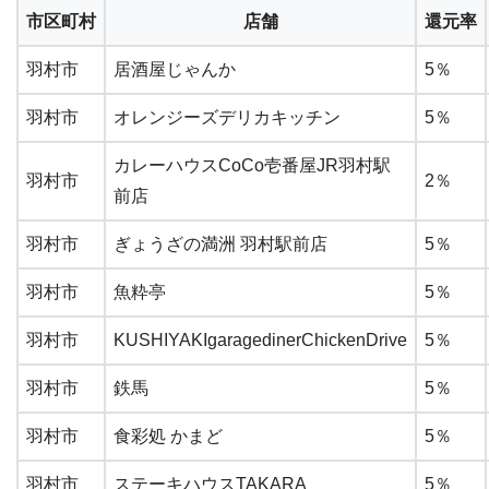
市区町村
店舗
還元率
羽村市
居酒屋じゃんか
5％
羽村市
オレンジーズデリカキッチン
5％
カレーハウスCoCo壱番屋JR羽村駅
羽村市
2％
前店
羽村市
ぎょうざの満洲 羽村駅前店
5％
羽村市
魚粋亭
5％
羽村市
KUSHIYAKIgaragedinerChickenDrive
5％
羽村市
鉄馬
5％
羽村市
食彩処 かまど
5％
羽村市
ステーキハウスTAKARA
5％