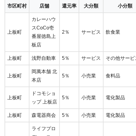
市区町村
店舗
還元率
大分類
小分類
カレーハウ
スCoCo壱
上板町
2％
サービス
飲食業
番屋徳島上
板店
上板町
浅野自動車
5％
サービス
その他サービ
岡萬本舗 北
上板町
5％
小売業
食料品
本店
ドコモショ
上板町
5％
小売業
電化製品
ップ 上板店
上板町
森電器商会
5％
小売業
電化製品
ライフプロ