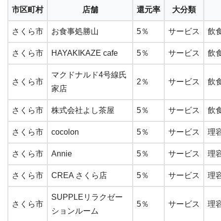
市区町村
店舗
還元率
大分類
さくら市
お食事処勝山
5％
サービス
飲
さくら市
HAYAKIKAZE cafe
5％
サービス
飲
マクドナルド4号線氏
さくら市
2％
サービス
飲
家店
さくら市
株式会社よし茶屋
5％
サービス
飲
さくら市
cocolon
5％
サービス
理
さくら市
Annie
5％
サービス
理
さくら市
CREA さくら店
5％
サービス
理
SUPPLEリラクゼー
さくら市
5％
サービス
理
ションルーム