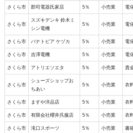
さくら市
郡司電器氏家店
5％
小売業
電
スズキデンキ 鈴木ミ
さくら市
5％
小売業
電
シン電機
さくら市
パナトピア ケヅカ
5％
小売業
電
さくら市
吉澤電機
5％
小売業
電
さくら市
アトリエソエタ
5％
小売業
貴
シューズショップお
さくら市
5％
小売業
衣
ちあい
さくら市
ますや洋品店
5％
小売業
衣
さくら市
有限会社櫻井呉服店
5％
小売業
衣
さくら市
滝口スポーツ
5％
小売業
書