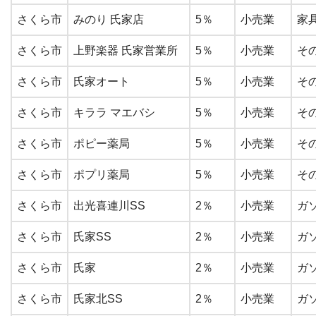
さくら市
みのり 氏家店
5％
小売業
家
さくら市
上野楽器 氏家営業所
5％
小売業
そ
さくら市
氏家オート
5％
小売業
そ
さくら市
キララ マエバシ
5％
小売業
そ
さくら市
ポピー薬局
5％
小売業
そ
さくら市
ポプリ薬局
5％
小売業
そ
さくら市
出光喜連川SS
2％
小売業
ガ
さくら市
氏家SS
2％
小売業
ガ
さくら市
氏家
2％
小売業
ガ
さくら市
氏家北SS
2％
小売業
ガ