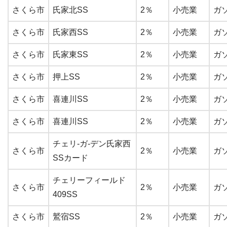
さくら市
氏家北SS
2％
小売業
ガ
さくら市
氏家西SS
2％
小売業
ガ
さくら市
氏家東SS
2％
小売業
ガ
さくら市
押上SS
2％
小売業
ガ
さくら市
喜連川SS
2％
小売業
ガ
さくら市
喜連川SS
2％
小売業
ガ
チェリ-ガ-デン氏家西
さくら市
2％
小売業
ガ
SSカード
チェリーフィールド
さくら市
2％
小売業
ガ
409SS
さくら市
鷲宿SS
2％
小売業
ガ