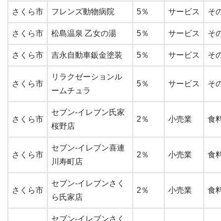
さくら市
フレンズ動物病院
5％
サービス
そ
さくら市
松島温泉 乙女の湯
5％
サービス
そ
さくら市
吉永自動車鈑金塗装
5％
サービス
そ
リラクゼーションル
さくら市
5％
サービス
そ
ームチュラ
セブン-イレブン氏家
さくら市
2％
小売業
食
桜野店
セブン-イレブン喜連
さくら市
2％
小売業
食
川寿町店
セブン-イレブンさく
さくら市
2％
小売業
食
ら氏家店
セブン-イレブンさく