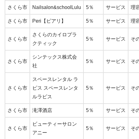
さくら市
Nailsalon&schoolLulu
5％
サービス
理
さくら市
Peri【ピアリ】
5％
サービス
理
さくらのカイロプラ
さくら市
5％
サービス
そ
クティック
シンテックス株式会
さくら市
5％
サービス
そ
社
スペースレンタル ラ
さくら市
ピス スペースレンタ
5％
サービス
そ
ルラピス
さくら市
滝澤酒店
5％
サービス
そ
ビューティーサロン
さくら市
5％
サービス
そ
アニー