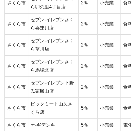
さくら市
2％
小売業
食
ら卯の里4丁目店
セブン-イレブンさく
さくら市
2％
小売業
食
ら喜連川店
セブン-イレブンさく
さくら市
2％
小売業
食
ら草川店
セブン-イレブンさく
さくら市
2％
小売業
食
ら馬場北店
セブン-イレブン下野
さくら市
2％
小売業
食
氏家勝山店
ビックミート山久さ
さくら市
5％
小売業
食
くら店
さくら市
オ-ギデンキ
5％
小売業
電