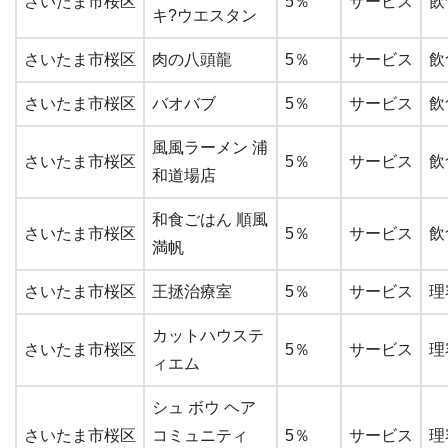
さいたま市桜区
5％
サービス
飲
キ?ウエスタン
さいたま市桜区
肉の八頭龍
5％
サービス
飲
さいたま市桜区
バオバブ
5％
サービス
飲
風風ラーメン 浦
さいたま市桜区
5％
サービス
飲
和道場店
和食ごはん 順風
さいたま市桜区
5％
サービス
飲
満帆
さいたま市桜区
王拯治療室
5％
サービス
理
カットハウステ
さいたま市桜区
5％
サービス
理
ィエム
シュ ボウ ヘア
さいたま市桜区
コミュニティ
5％
サービス
理