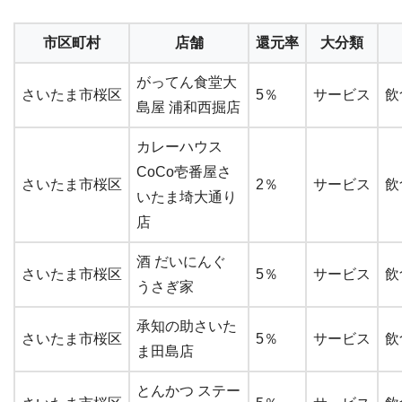
市区町村
店舗
還元率
大分類
がってん食堂大
さいたま市桜区
5％
サービス
飲
島屋 浦和西掘店
カレーハウス
CoCo壱番屋さ
さいたま市桜区
2％
サービス
飲
いたま埼大通り
店
酒 だいにんぐ
さいたま市桜区
5％
サービス
飲
うさぎ家
承知の助さいた
さいたま市桜区
5％
サービス
飲
ま田島店
とんかつ ステー