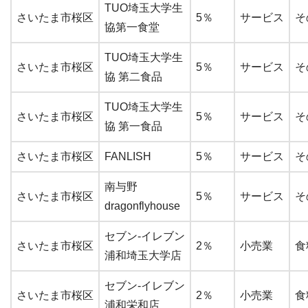
TUO埼玉大学生
さいたま市桜区
5％
サービス
そ
協第一食堂
TUO埼玉大学生
さいたま市桜区
5％
サービス
そ
協 第二食品
TUO埼玉大学生
さいたま市桜区
5％
サービス
そ
協 第一食品
さいたま市桜区
FANLISH
5％
サービス
そ
南与野
さいたま市桜区
5％
サービス
そ
dragonflyhouse
セブン-イレブン
さいたま市桜区
2％
小売業
食
浦和埼玉大学店
セブン-イレブン
さいたま市桜区
2％
小売業
食
浦和栄和店