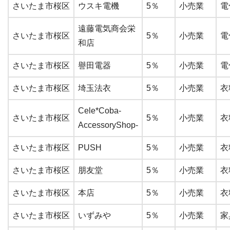
さいたま市桜区
ウスキ電機
5％
小売業
電
遠藤電気商会栄
さいたま市桜区
5％
小売業
電
和店
さいたま市桜区
譽田電器
5％
小売業
電
さいたま市桜区
埼玉法衣
5％
小売業
衣
Cele*Coba-
さいたま市桜区
5％
小売業
衣
AccessoryShop-
さいたま市桜区
PUSH
5％
小売業
衣
さいたま市桜区
朋友堂
5％
小売業
衣
さいたま市桜区
本店
5％
小売業
衣
さいたま市桜区
いずみや
5％
小売業
家