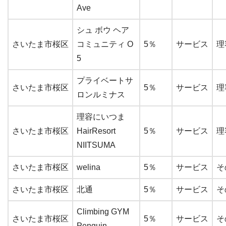
Ave
シュ ボウ ヘア
さいたま市桜区
コミュニティ O
5％
サービス
理
5
プライベートサ
さいたま市桜区
5％
サービス
理
ロンルミナス
理容にいつま
さいたま市桜区
HairResort
5％
サービス
理
NIITSUMA
さいたま市桜区
welina
5％
サービス
そ
さいたま市桜区
北通
5％
サービス
そ
Climbing GYM
さいたま市桜区
5％
サービス
そ
Penguin