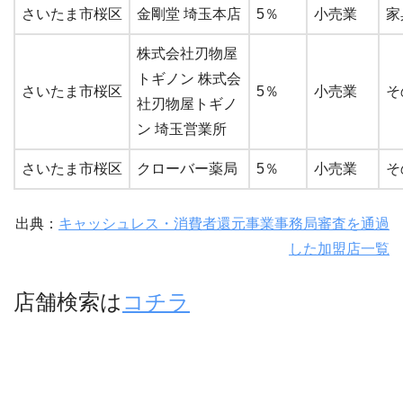
さいたま市桜区
金剛堂 埼玉本店
5％
小売業
家
株式会社刃物屋
トギノン 株式会
さいたま市桜区
5％
小売業
そ
社刃物屋トギノ
ン 埼玉営業所
さいたま市桜区
クローバー薬局
5％
小売業
そ
出典：
キャッシュレス・消費者還元事業事務局審査を通過
した加盟店一覧
店舗検索は
コチラ