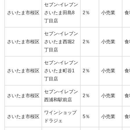
セブン-イレブン
さいたま市桜区
さいたま田島8
2％
小売業
食
丁目店
セブン-イレブン
さいたま市桜区
さいたま西堀2
2％
小売業
食
丁目店
セブン-イレブン
さいたま市桜区
さいたま町谷1
2％
小売業
食
丁目店
セブン-イレブン
さいたま市桜区
2％
小売業
食
西浦和駅前店
ワインショップ
さいたま市桜区
5％
小売業
食
ドラジェ