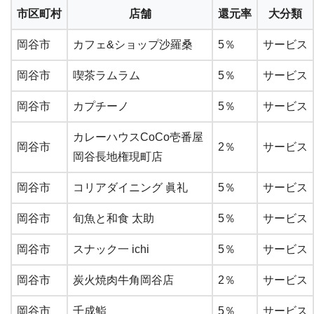
市区町村
店舗
還元率
大分類
岡谷市
カフェ&ショップ沙羅桑
5％
サービス
岡谷市
喫茶ラムラム
5％
サービス
岡谷市
カプチーノ
5％
サービス
カレーハウスCoCo壱番屋
岡谷市
2％
サービス
岡谷長地権現町店
岡谷市
コリアダイニング 眞礼
5％
サービス
岡谷市
旬魚と和食 太助
5％
サービス
岡谷市
スナック一 ichi
5％
サービス
岡谷市
炭火焼肉牛角岡谷店
2％
サービス
岡谷市
千成鮨
5％
サービス