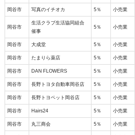
岡谷市
写真のイチオカ
5％
小売業
生活クラブ生活協同組合
岡谷市
5％
小売業
催事
岡谷市
大成堂
5％
小売業
岡谷市
たまりら薬店
5％
小売業
岡谷市
DAN FLOWERS
5％
小売業
岡谷市
長野トヨタ自動車岡谷店
5％
小売業
岡谷市
長野トヨペット岡谷店
5％
小売業
岡谷市
Hairs24
5％
小売業
岡谷市
丸三商会
5％
小売業