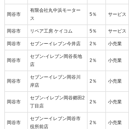
有限会社丸中浜モーター
岡谷市
5％
サービス
ス
岡谷市
リペア工房 ケイコム
5％
サービス
岡谷市
セブンーイレブン今井店
2％
小売業
セブン-イレブン岡谷長地
岡谷市
2％
小売業
店
セブンーイレブン岡谷川
岡谷市
2％
小売業
岸店
セブン-イレブン岡谷郷田2
岡谷市
2％
小売業
丁目店
セブンーイレブン岡谷市
岡谷市
2％
小売業
役所前店