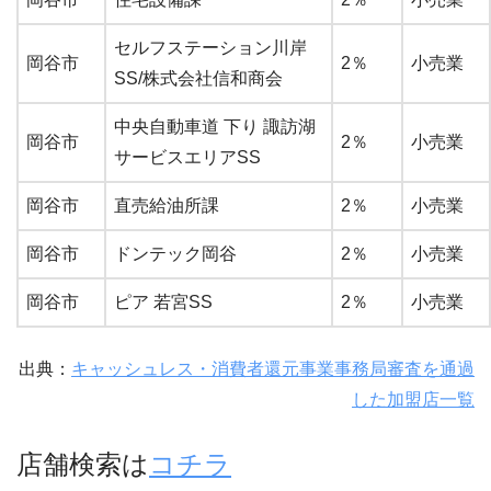
セルフステーション川岸
岡谷市
2％
小売業
SS/株式会社信和商会
中央自動車道 下り 諏訪湖
岡谷市
2％
小売業
サービスエリアSS
岡谷市
直売給油所課
2％
小売業
岡谷市
ドンテック岡谷
2％
小売業
岡谷市
ピア 若宮SS
2％
小売業
出典：
キャッシュレス・消費者還元事業事務局審査を通過
した加盟店一覧
店舗検索は
コチラ