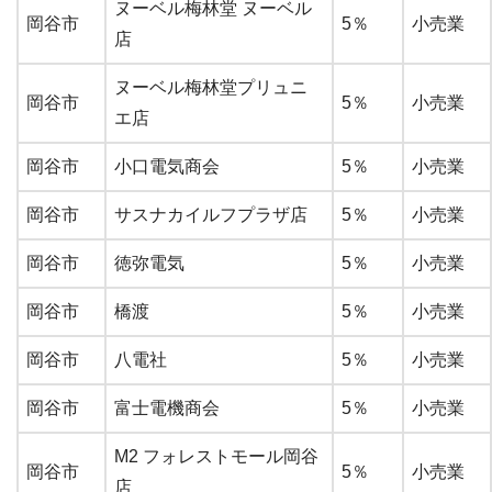
ヌーベル梅林堂 ヌーベル
岡谷市
5％
小売業
店
ヌーベル梅林堂プリュニ
岡谷市
5％
小売業
エ店
岡谷市
小口電気商会
5％
小売業
岡谷市
サスナカイルフプラザ店
5％
小売業
岡谷市
徳弥電気
5％
小売業
岡谷市
橋渡
5％
小売業
岡谷市
八電社
5％
小売業
岡谷市
富士電機商会
5％
小売業
M2 フォレストモール岡谷
岡谷市
5％
小売業
店