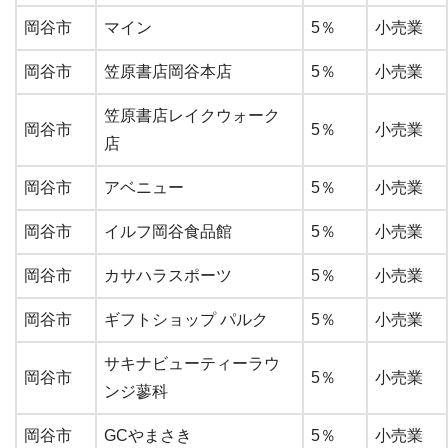
岡谷市
マイン
5％
小売業
岡谷市
笠原書店岡谷本店
5％
小売業
笠原書店レイクウォーク
岡谷市
5％
小売業
店
岡谷市
アベニュー
5％
小売業
岡谷市
イルフ岡谷食品館
5％
小売業
岡谷市
カサハラスポーツ
5％
小売業
岡谷市
ギフトショップ パルク
5％
小売業
サキナビューティーラウ
岡谷市
5％
小売業
ンジ蓼科
岡谷市
GCやまさき
5％
小売業