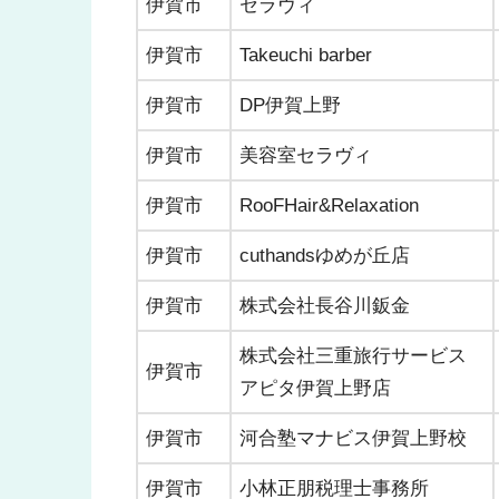
伊賀市
セラヴィ
伊賀市
Takeuchi barber
伊賀市
DP伊賀上野
伊賀市
美容室セラヴィ
伊賀市
RooFHair&Relaxation
伊賀市
cuthandsゆめが丘店
伊賀市
株式会社長谷川鈑金
株式会社三重旅行サービス
伊賀市
アピタ伊賀上野店
伊賀市
河合塾マナビス伊賀上野校
伊賀市
小林正朋税理士事務所