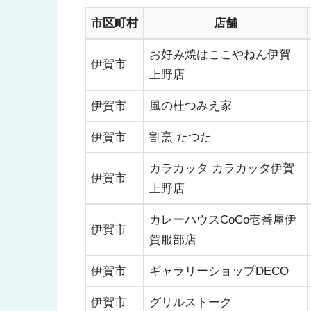
市区町村
店舗
お好み焼はここやねん伊賀
伊賀市
上野店
伊賀市
風の杜つみえ家
伊賀市
割烹 たつた
カラカッタ カラカッタ伊賀
伊賀市
上野店
カレーハウスCoCo壱番屋伊
伊賀市
賀服部店
伊賀市
ギャラリーショップDECO
伊賀市
グリルストーク