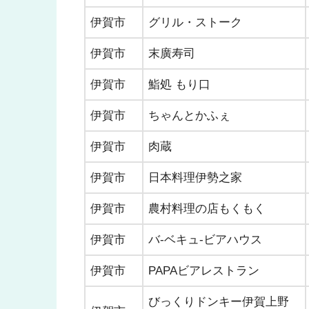
伊賀市
グリル・ストーク
伊賀市
末廣寿司
伊賀市
鮨処 もり口
伊賀市
ちゃんとかふぇ
伊賀市
肉蔵
伊賀市
日本料理伊勢之家
伊賀市
農村料理の店もくもく
伊賀市
バ-ベキュ-ビアハウス
伊賀市
PAPAビアレストラン
びっくりドンキー伊賀上野