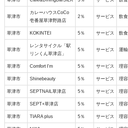
カレーハウスCoCo
草津市
2％
サービス
飲食
壱番屋草津野路店
草津市
KOKINTEI
5％
サービス
飲食
レンタサイクル「駅
草津市
5％
サービス
運輸
リンくん草津店」
草津市
Comfort I’m
5％
サービス
理容
草津市
Shinebeauty
5％
サービス
理容
草津市
SEPTNAIL草津店
5％
サービス
理容
草津市
SEPT+草津店
5％
サービス
理容
草津市
TIARA plus
5％
サービス
理容