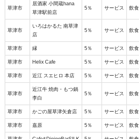
居酒家 小間蔵hana
草津市
5％
サービス
飲食
草津駅前店
いろはかるた 南草津
草津市
5％
サービス
飲食
店
草津市
縁
5％
サービス
飲食
草津市
Helix Cafe
5％
サービス
飲食
草津市
近江 スエヒロ 本店
5％
サービス
飲食
近江牛 焼肉・もつ鍋
草津市
5％
サービス
飲食
李白
草津市
かごの屋草津矢倉店
5％
サービス
飲食
草津市
嘉原
5％
サービス
飲食
草津市
Cafe&DiningBarSILK
5％
サービス
飲食