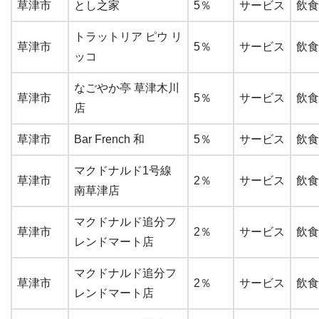
草津市
とし之家
5％
サービス
飲食
トラットリア ピウ リ
草津市
5％
サービス
飲食
ッコ
なごやか亭 草津木川
草津市
5％
サービス
飲食
店
草津市
Bar French 和
5％
サービス
飲食
マクドナルド1号線
草津市
2％
サービス
飲食
南草津店
マクドナルド追分フ
草津市
2％
サービス
飲食
レンドマート店
マクドナルド追分フ
草津市
2％
サービス
飲食
レンドマート店