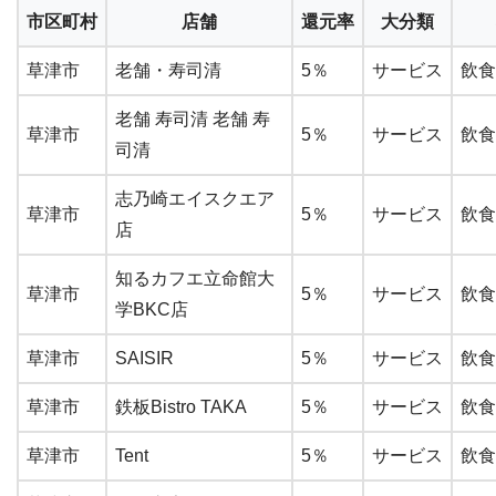
市区町村
店舗
還元率
大分類
草津市
老舗・寿司清
5％
サービス
飲食
老舗 寿司清 老舗 寿
草津市
5％
サービス
飲食
司清
志乃崎エイスクエア
草津市
5％
サービス
飲食
店
知るカフエ立命館大
草津市
5％
サービス
飲食
学BKC店
草津市
SAISIR
5％
サービス
飲食
草津市
鉄板Bistro TAKA
5％
サービス
飲食
草津市
Tent
5％
サービス
飲食