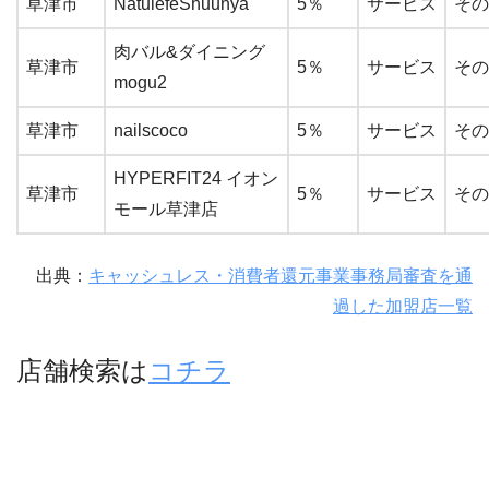
草津市
NatulefeShuunya
5％
サービス
その
肉バル&ダイニング
草津市
5％
サービス
その
mogu2
草津市
nailscoco
5％
サービス
その
HYPERFIT24 イオン
草津市
5％
サービス
その
モール草津店
出典：
キャッシュレス・消費者還元事業事務局審査を通
過した加盟店一覧
店舗検索は
コチラ