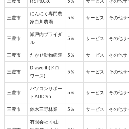
三豊市
RSP&Co.
5％
サービス
その他サー
にんにく専門農
三豊市
5％
サービス
その他サー
家白川農場
瀬戸内ブライダ
三豊市
5％
サービス
その他サー
ル
三豊市
たかせ動物病院
5％
サービス
その他サー
Draworth(ドロ
三豊市
5％
サービス
その他サー
ワース)
パソコンサポー
三豊市
5％
サービス
その他サー
トADD?in
三豊市
銘木三野林業
5％
サービス
その他サー
有限会社 小山