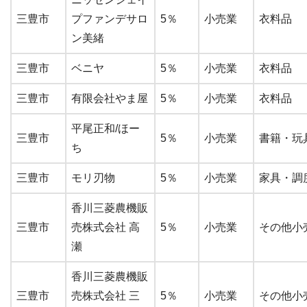
三豊市
プファンデサロ
5％
小売業
衣料品
ン美緒
三豊市
ベニヤ
5％
小売業
衣料品
三豊市
有限会社やま屋
5％
小売業
衣料品
平尾正和/ほー
三豊市
5％
小売業
書籍・玩
ち
三豊市
モリ刃物
5％
小売業
家具・調
香川三菱農機販
三豊市
売株式会社 高
5％
小売業
その他小
瀬
香川三菱農機販
三豊市
売株式会社 三
5％
小売業
その他小