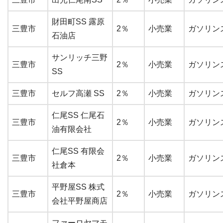
財田町SS 露原
三豊市
2％
小売業
ガソリン
石油店
サンリッチ三野
三豊市
2％
小売業
ガソリン
SS
三豊市
セルフ高瀬 SS
2％
小売業
ガソリン
仁尾SS 仁尾石
三豊市
2％
小売業
ガソリン
油有限会社
仁尾SS 有限会
三豊市
2％
小売業
ガソリン
社倉本
平野屋SS 株式
三豊市
2％
小売業
ガソリン
会社平野屋商店
ファーロヤマモ