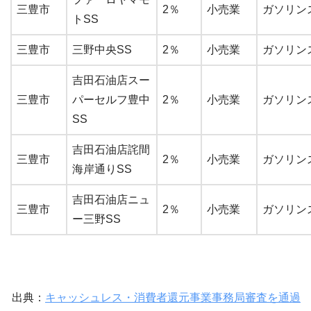
三豊市
2％
小売業
ガソリン
トSS
三豊市
三野中央SS
2％
小売業
ガソリン
吉田石油店スー
三豊市
パーセルフ豊中
2％
小売業
ガソリン
SS
吉田石油店詫間
三豊市
2％
小売業
ガソリン
海岸通りSS
吉田石油店ニュ
三豊市
2％
小売業
ガソリン
ー三野SS
出典：
キャッシュレス・消費者還元事業事務局審査を通過