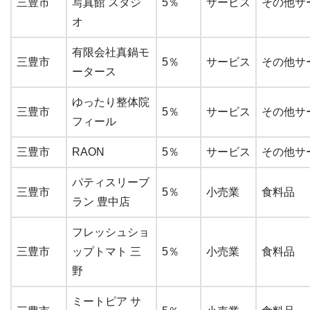
三豊市
写真館 スタジ
5％
サービス
その他サー
オ
有限会社真鍋モ
三豊市
5％
サービス
その他サー
ータース
ゆったり整体院
三豊市
5％
サービス
その他サー
フィール
三豊市
RAON
5％
サービス
その他サー
パティスリーブ
三豊市
5％
小売業
食料品
ラン 豊中店
フレッシュショ
三豊市
ップトマト 三
5％
小売業
食料品
野
ミートピア サ