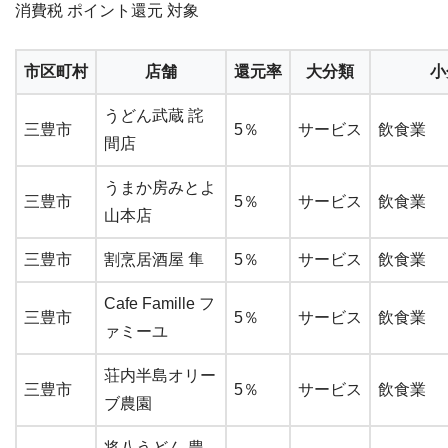
消費税 ポイント還元 対象
市区町村
店舗
還元率
大分類
小
うどん武蔵 詫
三豊市
5％
サービス
飲食業
間店
うまか房みとよ
三豊市
5％
サービス
飲食業
山本店
三豊市
割烹居酒屋 隼
5％
サービス
飲食業
Cafe Famille フ
三豊市
5％
サービス
飲食業
ァミーユ
荘内半島オリー
三豊市
5％
サービス
飲食業
ブ農園
将八うどん 豊