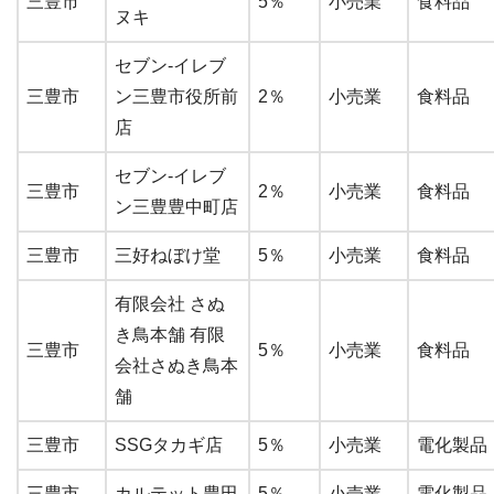
三豊市
5％
小売業
食料品
ヌキ
セブン-イレブ
三豊市
ン三豊市役所前
2％
小売業
食料品
店
セブン-イレブ
三豊市
2％
小売業
食料品
ン三豊豊中町店
三豊市
三好ねぼけ堂
5％
小売業
食料品
有限会社 さぬ
き鳥本舗 有限
三豊市
5％
小売業
食料品
会社さぬき鳥本
舗
三豊市
SSGタカギ店
5％
小売業
電化製品
三豊市
カルテット豊田
5％
小売業
電化製品