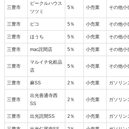
ビークルハウス
三豊市
5％
小売業
その他小
ツツミ
三豊市
ピコ
5％
小売業
その他小
三豊市
ほうち
5％
小売業
その他小
三豊市
mac詫間店
5％
小売業
その他小
マルイチ化粧品
三豊市
5％
小売業
その他小
店
三豊市
麻SS
2％
小売業
ガソリン
出光善通寺西
三豊市
2％
小売業
ガソリン
SS
三豊市
出光詫間SS
2％
小売業
ガソリン
三豊市
出光仁尾南SS
2％
小売業
ガソリン