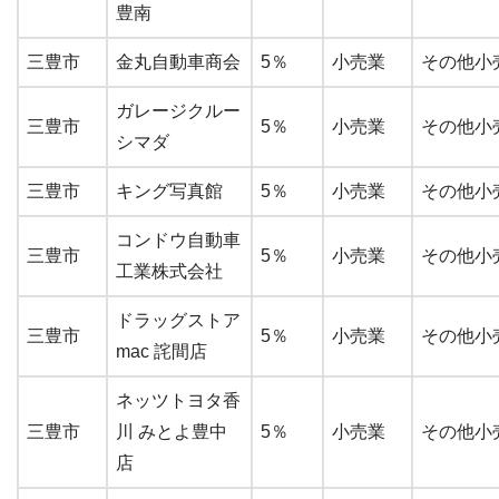
豊南
三豊市
金丸自動車商会
5％
小売業
その他小
ガレージクルー
三豊市
5％
小売業
その他小
シマダ
三豊市
キング写真館
5％
小売業
その他小
コンドウ自動車
三豊市
5％
小売業
その他小
工業株式会社
ドラッグストア
三豊市
5％
小売業
その他小
mac 詫間店
ネッツトヨタ香
三豊市
川 みとよ豊中
5％
小売業
その他小
店