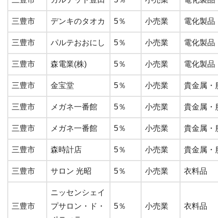
三豊市
デンキのタオカ
5％
小売業
電化製品
三豊市
パルテおおにし
5％
小売業
電化製品
三豊市
森電業(株)
5％
小売業
電化製品
三豊市
金宝堂
5％
小売業
貴金属・
三豊市
メガネ一番館
5％
小売業
貴金属・
三豊市
メガネ一番館
5％
小売業
貴金属・
三豊市
森時計店
5％
小売業
貴金属・
三豊市
サロン 光昭
5％
小売業
衣料品
ニッセンシェイ
三豊市
プサロン・ド・
5％
小売業
衣料品