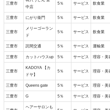
三豊市
5％
サービス
飲食業
中店
三豊市
にがり衞門
5％
サービス
飲食業
メリーゴーラン
三豊市
5％
サービス
飲食業
ド
三豊市
詫間交通
5％
サービス
運輸業
三豊市
カットハウスup
5％
サービス
理容・美
KADOYA 【カ
三豊市
5％
サービス
理容・美
ドヤ】
三豊市
Queens gate
5％
サービス
理容・美
三豊市
G
5％
サービス
理容・美
ヘアーサロンも