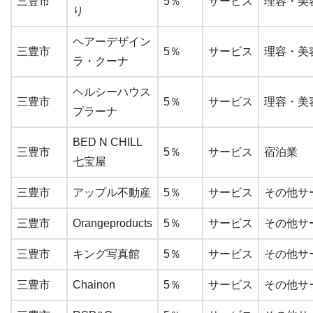
三豊市
5％
サービス
理容・美
り
ヘアーデザイン
三豊市
5％
サービス
理容・美
ラ・クーナ
ヘルシーハウス
三豊市
5％
サービス
理容・美
プラーナ
BED N CHILL
三豊市
5％
サービス
宿泊業
七宝屋
三豊市
アップル不動産
5％
サービス
その他サー
三豊市
Orangeproducts
5％
サービス
その他サー
三豊市
キング写真館
5％
サービス
その他サー
三豊市
Chainon
5％
サービス
その他サー