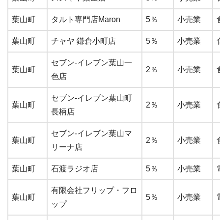
葉山町
タルト専門店Maron
5％
小売業
葉山町
チャヤ 鎌倉小町店
5％
小売業
セブン-イレブン葉山一
葉山町
2％
小売業
色店
セブン-イレブン葉山町
葉山町
2％
小売業
長柄店
セブン-イレブン葉山マ
葉山町
2％
小売業
リーナ店
葉山町
石渡ラジオ店
5％
小売業
有限会社フリップ・フロ
葉山町
5％
小売業
ップ