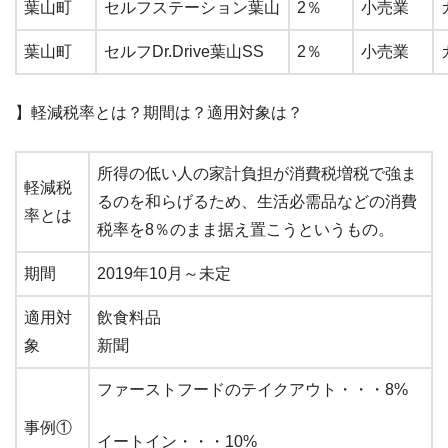
葉山町
セルフステーション葉山
2％
小売業
葉山町
セルフDr.Drive葉山SS
2％
小売業
】軽減税率とは？期間は？適用対象は？
所得の低い人の家計負担が消費税増税で強ま
軽減税
るのを和らげるため、生活必需品などの消費
率とは
税率を8％のまま据え置こうというもの。
期間
2019年10月～未定
適用対
飲食料品
象
新聞
ファーストフードのテイクアウト・・・8%
事例①
イートイン・・・10%