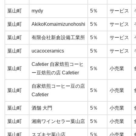
葉山町
mydy
5％
サービス
葉山町
AkikoKomaimizunohoshi
5％
サービス
葉山町
有限会社新倉設備工業所
5％
サービス
葉山町
ucacoceramics
5％
サービス
Cafetier 自家焙煎コーヒ
葉山町
5％
小売業
ー豆焙煎の店 Cafetier
自家焙煎コーヒー豆の店
葉山町
5％
小売業
Cafetier
葉山町
酒舗 大門
5％
小売業
葉山町
湘南ワインセラー葉山店
5％
小売業
葉山町
スズキヤ葉山店
5％
小売業