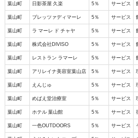
葉山町
日影茶屋 久楽
5％
サービス
葉山町
ブレッツァディマーレ
5％
サービス
葉山町
ラ マーレ ド チャヤ
5％
サービス
葉山町
株式会社DIVISO
5％
サービス
葉山町
レストラン ラマーレ
5％
サービス
葉山町
アリレイナ美容室葉山店
5％
サービス
葉山町
えんじゅ
5％
サービス
葉山町
めばえ堂治療室
5％
サービス
葉山町
ホテル 葉山館
5％
サービス
葉山町
一色OUTDOORS
5％
サービス