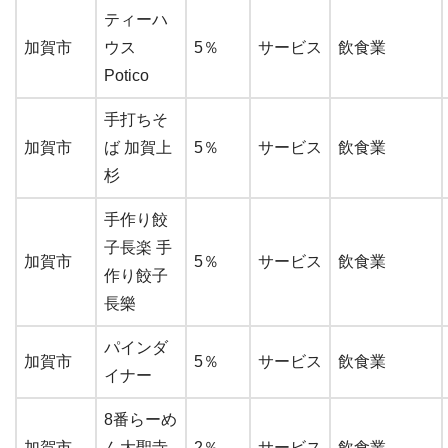
ティーハ
加賀市
ウス
5％
サービス
飲食業
Potico
手打ちそ
加賀市
ば 加賀上
5％
サービス
飲食業
杉
手作り餃
子長楽 手
加賀市
5％
サービス
飲食業
作り餃子
長樂
パインダ
加賀市
5％
サービス
飲食業
イナー
8番らーめ
加賀市
ん大聖寺
2％
サービス
飲食業