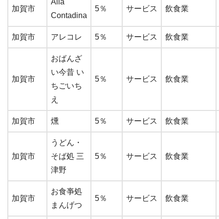
Alla
加賀市
5％
サービス
飲食業
Contadina
加賀市
アレコレ
5％
サービス
飲食業
おばんざ
い今昔 い
加賀市
5％
サービス
飲食業
ちごいち
え
加賀市
燻
5％
サービス
飲食業
うどん・
加賀市
そば処 三
5％
サービス
飲食業
津野
お食亊処
加賀市
5％
サービス
飲食業
まんげつ