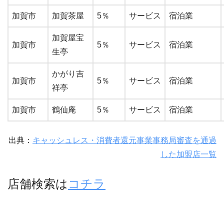
加賀市
加賀茶屋
5％
サービス
宿泊業
加賀屋宝
加賀市
5％
サービス
宿泊業
生亭
かがり吉
加賀市
5％
サービス
宿泊業
祥亭
加賀市
鶴仙庵
5％
サービス
宿泊業
出典：
キャッシュレス・消費者還元事業事務局審査を通過
した加盟店一覧
店舗検索は
コチラ