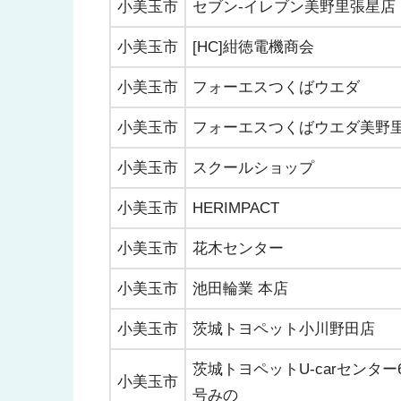
小美玉市
セブン-イレブン美野里張星店
小美玉市
[HC]紺徳電機商会
小美玉市
フォーエスつくばウエダ
小美玉市
フォーエスつくばウエダ美野
小美玉市
スクールショップ
小美玉市
HERIMPACT
小美玉市
花木センター
小美玉市
池田輪業 本店
小美玉市
茨城トヨペット小川野田店
茨城トヨペットU-carセンター
小美玉市
号みの