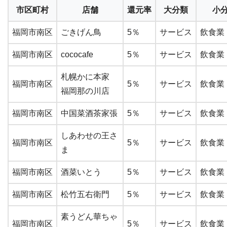
市区町村
店舗
還元率
大分類
小
福岡市南区
ごきげん鳥
5％
サービス
飲食業
福岡市南区
cococafe
5％
サービス
飲食業
札幌かに本家
福岡市南区
5％
サービス
飲食業
福岡那の川店
福岡市南区
中国菜酒茶家張
5％
サービス
飲食業
しあわせの王さ
福岡市南区
5％
サービス
飲食業
ま
福岡市南区
酒菜いとう
5％
サービス
飲食業
福岡市南区
松竹五右衛門
5％
サービス
飲食業
素うどん華ちゃ
福岡市南区
5％
サービス
飲食業