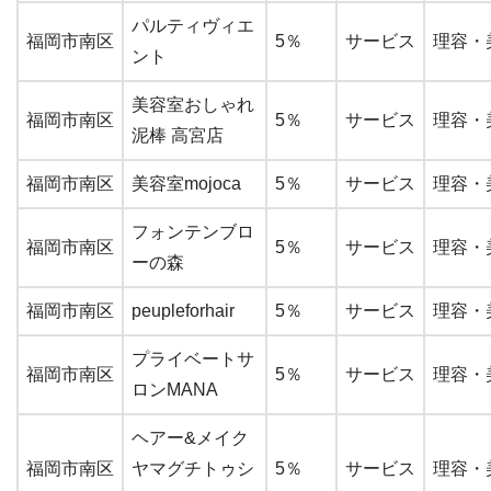
パルティヴィエ
福岡市南区
5％
サービス
理容・
ント
美容室おしゃれ
福岡市南区
5％
サービス
理容・
泥棒 高宮店
福岡市南区
美容室mojoca
5％
サービス
理容・
フォンテンブロ
福岡市南区
5％
サービス
理容・
ーの森
福岡市南区
peupleforhair
5％
サービス
理容・
プライベートサ
福岡市南区
5％
サービス
理容・
ロンMANA
ヘアー&メイク
福岡市南区
ヤマグチトゥシ
5％
サービス
理容・