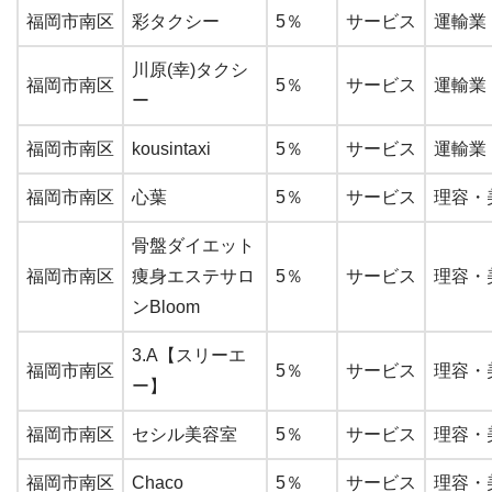
福岡市南区
彩タクシー
5％
サービス
運輸業
川原(幸)タクシ
福岡市南区
5％
サービス
運輸業
ー
福岡市南区
kousintaxi
5％
サービス
運輸業
福岡市南区
心葉
5％
サービス
理容・
骨盤ダイエット
福岡市南区
痩身エステサロ
5％
サービス
理容・
ンBloom
3.A【スリーエ
福岡市南区
5％
サービス
理容・
ー】
福岡市南区
セシル美容室
5％
サービス
理容・
福岡市南区
Chaco
5％
サービス
理容・