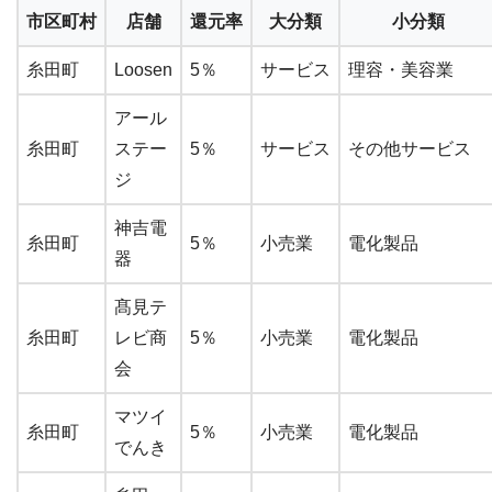
市区町村
店舗
還元率
大分類
小分類
糸田町
Loosen
5％
サービス
理容・美容業
アール
糸田町
ステー
5％
サービス
その他サービス
ジ
神吉電
糸田町
5％
小売業
電化製品
器
髙見テ
糸田町
レビ商
5％
小売業
電化製品
会
マツイ
糸田町
5％
小売業
電化製品
でんき