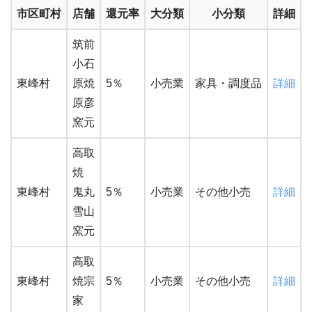
市区町村
店舗
還元率
大分類
小分類
詳細
筑前
小石
東峰村
原焼
5％
小売業
家具・調度品
詳細
原彦
窯元
高取
焼
東峰村
鬼丸
5％
小売業
その他小売
詳細
雪山
窯元
高取
東峰村
焼宗
5％
小売業
その他小売
詳細
家