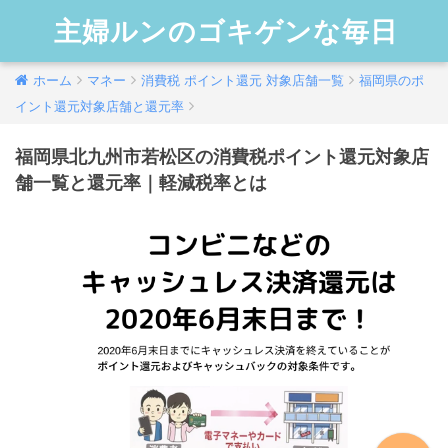
主婦ルンのゴキゲンな毎日
ホーム
マネー
消費税 ポイント還元 対象店舗一覧
福岡県のポ
イント還元対象店舗と還元率
福岡県北九州市若松区の消費税ポイント還元対象店
舗一覧と還元率｜軽減税率とは