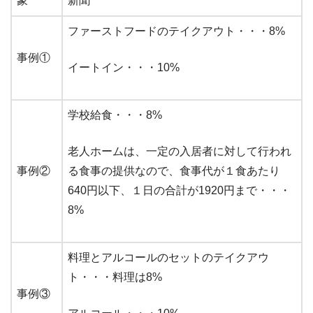
象
新聞
ファーストフードのテイクアウト・・・8%
事例①
イートイン・・・10%
学校給食・・・8%
老人ホームは、一定の入居者に対して行われ
事例②
る食事の提供なので、食事代が１食あたり
640円以下、１日の合計が1920円まで・・・
8%
料理とアルコールのセットのテイクアウ
ト・・・料理は8%
事例③