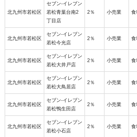
セブン-イレブン
北九州市若松区
若松青葉台南2
2％
小売業
食
丁目店
セブン-イレブン
北九州市若松区
2％
小売業
食
若松今光店
セブン-イレブン
北九州市若松区
2％
小売業
食
若松大井戸店
セブン-イレブン
北九州市若松区
2％
小売業
食
若松大鳥居店
セブン-イレブン
北九州市若松区
2％
小売業
食
若松鴨生田店
セブン-イレブン
北九州市若松区
2％
小売業
食
若松小石店