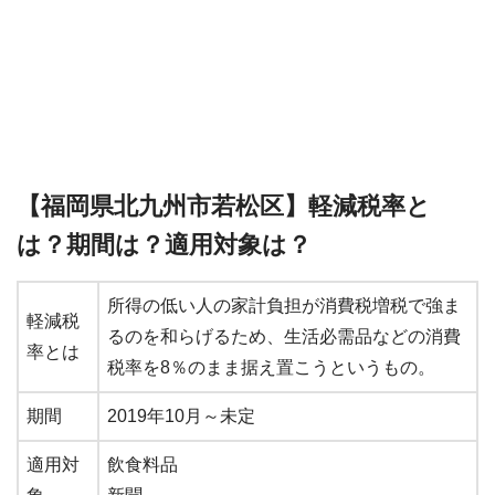
【福岡県北九州市若松区】軽減税率と
は？期間は？適用対象は？
所得の低い人の家計負担が消費税増税で強ま
軽減税
るのを和らげるため、生活必需品などの消費
率とは
税率を8％のまま据え置こうというもの。
期間
2019年10月～未定
適用対
飲食料品