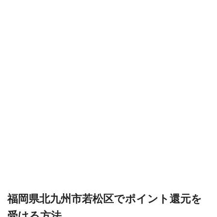
福岡県北九州市若松区でポイント還元を
受ける方法