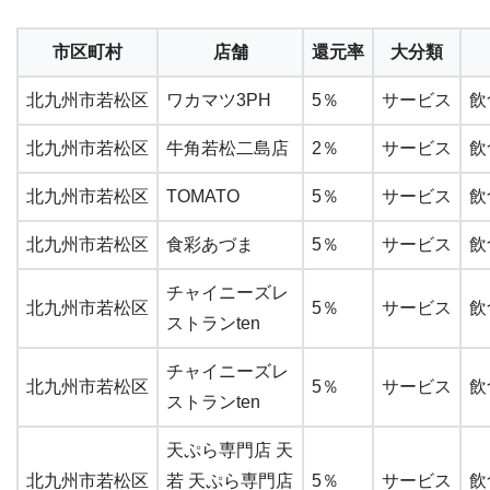
市区町村
店舗
還元率
大分類
北九州市若松区
ワカマツ3PH
5％
サービス
飲
北九州市若松区
牛角若松二島店
2％
サービス
飲
北九州市若松区
TOMATO
5％
サービス
飲
北九州市若松区
食彩あづま
5％
サービス
飲
チャイニーズレ
北九州市若松区
5％
サービス
飲
ストランten
チャイニーズレ
北九州市若松区
5％
サービス
飲
ストランten
天ぷら専門店 天
北九州市若松区
若 天ぷら専門店
5％
サービス
飲