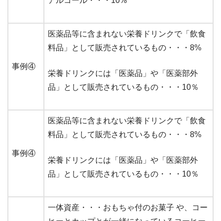
アルコール・・・10%
医薬品等に含まれない栄養ドリンクで「飲食
料品」として販売されているもの・・・8%
事例④
栄養ドリンクには「医薬品」や「医薬部外
品」として販売されているもの・・・10％
医薬品等に含まれない栄養ドリンクで「飲食
料品」として販売されているもの・・・8%
事例④
栄養ドリンクには「医薬品」や「医薬部外
品」として販売されているもの・・・10％
一体資産・・・おもちゃ付のお菓子 や、コー