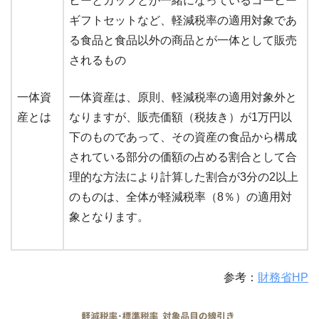
ヒーとカップとが一緒になっているコーヒー
ギフトセットなど、軽減税率の適用対象であ
る食品と食品以外の商品とが一体として販売
されるもの
一体資
一体資産は、原則、軽減税率の適用対象外と
産とは
なりますが、販売価額（税抜き）が1万円以
下のものであって、その資産の食品から構成
されている部分の価額の占める割合として合
理的な方法により計算した割合が3分の2以上
のものは、全体が軽減税率（8％）の適用対
象となります。
参考：
財務省HP