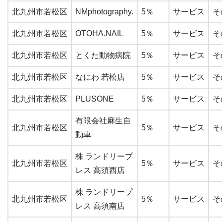
北九州市若松区
NMphotography.
5％
サービス
そ
北九州市若松区
OTOHA.NAIL
5％
サービス
そ
北九州市若松区
とくた動物病院
5％
サービス
そ
北九州市若松区
なにわ 若松店
5％
サービス
そ
北九州市若松区
PLUSONE
5％
サービス
そ
有限会社麻生自
北九州市若松区
5％
サービス
そ
動車
株 ランドリープ
北九州市若松区
5％
サービス
そ
レス 高須西店
株 ランドリープ
北九州市若松区
5％
サービス
そ
レス 高須南店