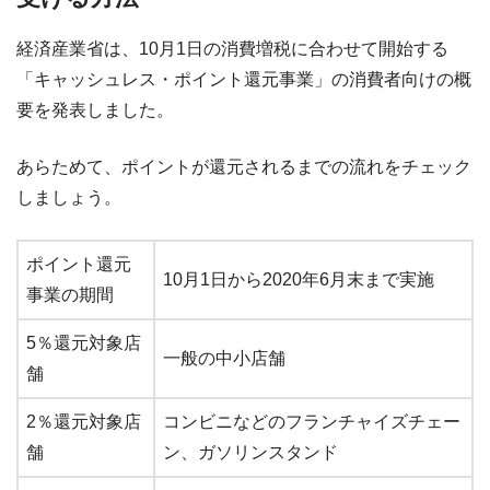
経済産業省は、10月1日の消費増税に合わせて開始する
「キャッシュレス・ポイント還元事業」の消費者向けの概
要を発表しました。
あらためて、ポイントが還元されるまでの流れをチェック
しましょう。
ポイント還元
10月1日から2020年6月末まで実施
事業の期間
5％還元対象店
一般の中小店舗
舗
2％還元対象店
コンビニなどのフランチャイズチェー
舗
ン、ガソリンスタンド