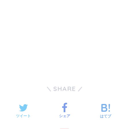
SHARE
ツイート
シェア
はてブ