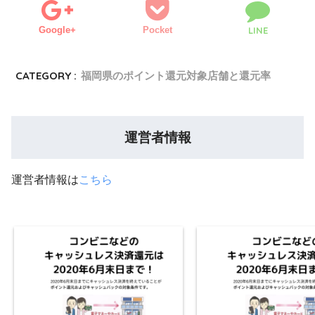
Google+
Pocket
LINE
CATEGORY :
福岡県のポイント還元対象店舗と還元率
運営者情報
運営者情報は
こちら