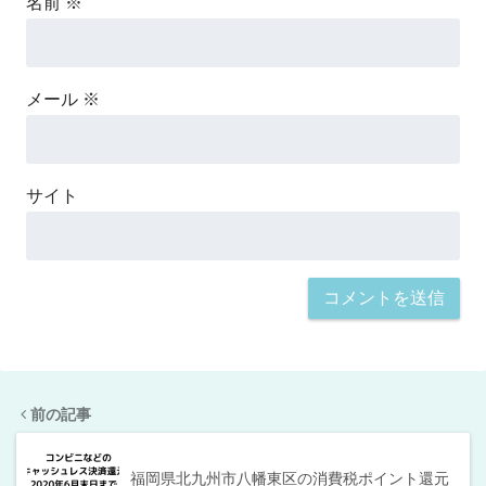
名前
※
メール
※
サイト
前の記事
福岡県北九州市八幡東区の消費税ポイント還元