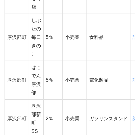
店
しぶ
たの
厚沢部町
毎日
5％
小売業
食料品
きの
こ
はこ
でん
厚沢部町
5％
小売業
電化製品
厚沢
部
厚沢
部新
厚沢部町
2％
小売業
ガソリンスタンド
町
SS