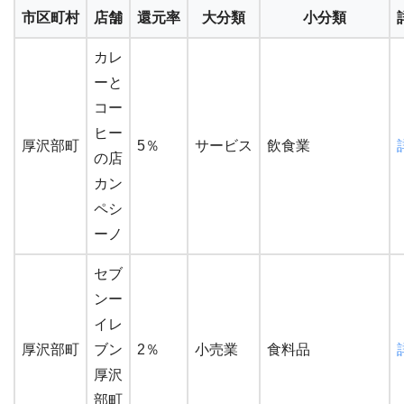
市区町村
店舗
還元率
大分類
小分類
カレ
ーと
コー
ヒー
厚沢部町
5％
サービス
飲食業
の店
カン
ペシ
ーノ
セブ
ンー
イレ
厚沢部町
ブン
2％
小売業
食料品
厚沢
部町