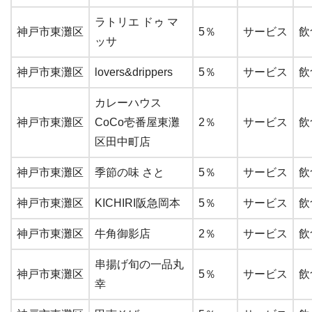
ラトリエ ドゥ マ
神戸市東灘区
5％
サービス
飲
ッサ
神戸市東灘区
lovers&drippers
5％
サービス
飲
カレーハウス
神戸市東灘区
CoCo壱番屋東灘
2％
サービス
飲
区田中町店
神戸市東灘区
季節の味 さと
5％
サービス
飲
神戸市東灘区
KICHIRI阪急岡本
5％
サービス
飲
神戸市東灘区
牛角御影店
2％
サービス
飲
串揚げ旬の一品丸
神戸市東灘区
5％
サービス
飲
幸