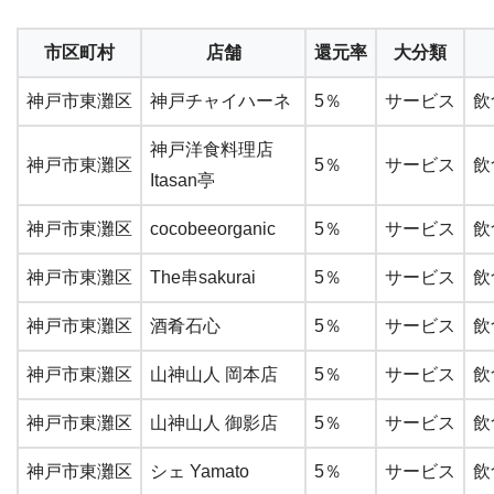
市区町村
店舗
還元率
大分類
神戸市東灘区
神戸チャイハーネ
5％
サービス
飲
神戸洋食料理店
神戸市東灘区
5％
サービス
飲
Itasan亭
神戸市東灘区
cocobeeorganic
5％
サービス
飲
神戸市東灘区
The串sakurai
5％
サービス
飲
神戸市東灘区
酒肴石心
5％
サービス
飲
神戸市東灘区
山神山人 岡本店
5％
サービス
飲
神戸市東灘区
山神山人 御影店
5％
サービス
飲
神戸市東灘区
シェ Yamato
5％
サービス
飲