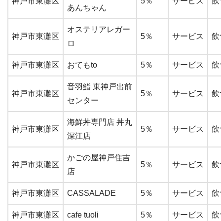
神戸市東灘区
5％
サービス
飲
あんちゃん
オステリアレガー
神戸市東灘区
5％
サービス
飲
ロ
神戸市東灘区
おてもto
5％
サービス
飲
音羽鮨 東神戸出前
神戸市東灘区
5％
サービス
飲
センター
海鮮丼専門店 丼丸
神戸市東灘区
5％
サービス
飲
深江店
かごの屋神戸住吉
神戸市東灘区
5％
サービス
飲
店
神戸市東灘区
CASSALADE
5％
サービス
飲
神戸市東灘区
cafe tuoli
5％
サービス
飲