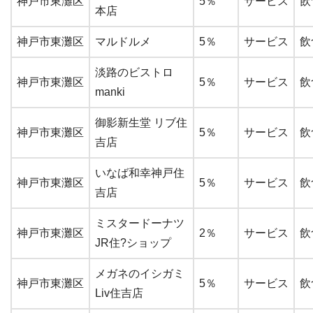
神戸市東灘区
5％
サービス
飲
本店
神戸市東灘区
マルドルメ
5％
サービス
飲
淡路のビストロ
神戸市東灘区
5％
サービス
飲
manki
御影新生堂 リブ住
神戸市東灘区
5％
サービス
飲
吉店
いなば和幸神戸住
神戸市東灘区
5％
サービス
飲
吉店
ミスタードーナツ
神戸市東灘区
2％
サービス
飲
JR住?ショップ
メガネのイシガミ
神戸市東灘区
5％
サービス
飲
Liv住吉店