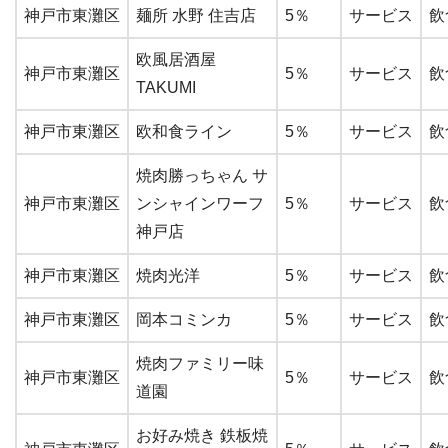
神戸市東灘区
麺所 水野 住吉店
5％
サービス
飲
欧風居酒屋
神戸市東灘区
5％
サービス
飲
TAKUMI
神戸市東灘区
欧和食ライン
5％
サービス
飲
焼肉勝っちゃん サ
神戸市東灘区
ンシャインワーフ
5％
サービス
飲
神戸店
神戸市東灘区
焼肉光洋
5％
サービス
飲
神戸市東灘区
岡本コミンカ
5％
サービス
飲
焼肉ファミリー味
神戸市東灘区
5％
サービス
飲
道園
お好み焼き 鉄板焼