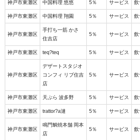
神戸市東灘区
中国料理 悠悠
5％
サービス
飲
神戸市東灘区
中国料理 翔園
5％
サービス
飲
手打ち一筋 かさ
神戸市東灘区
5％
サービス
飲
住吉店
神戸市東灘区
teq?teq
5％
サービス
飲
デザートスタジオ
神戸市東灘区
コンフィ リブ住吉
5％
サービス
飲
店
神戸市東灘区
天ぷら 波多野
5％
サービス
飲
神戸市東灘区
trattor?a漣
5％
サービス
飲
鳴門鯛焼本舗 岡本
神戸市東灘区
5％
サービス
飲
店