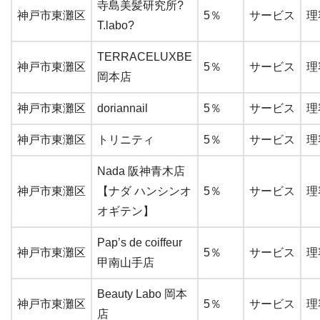
寺島美髪研究所?
神戸市東灘区
5％
サービス
理
T.labo?
TERRACELUXBE
神戸市東灘区
5％
サービス
理
岡本店
神戸市東灘区
doriannail
5％
サービス
理
神戸市東灘区
トリニティ
5％
サービス
理
Nada 阪神青木店
神戸市東灘区
【ナダ ハンシンオ
5％
サービス
理
オギテン】
Pap’s de coiffeur
神戸市東灘区
5％
サービス
理
甲南山手店
Beauty Labo 岡本
神戸市東灘区
5％
サービス
理
店