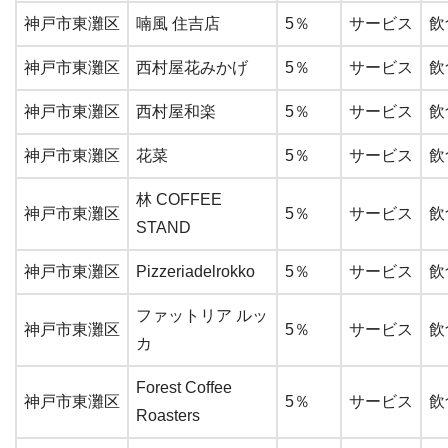
神戸市東灘区
喃風 住吉店
5％
サービス
飲
神戸市東灘区
西村屋花みかげ
5％
サービス
飲
神戸市東灘区
西村屋和楽
5％
サービス
飲
神戸市東灘区
花菜
5％
サービス
飲
林 COFFEE
神戸市東灘区
5％
サービス
飲
STAND
神戸市東灘区
Pizzeriadelrokko
5％
サービス
飲
ファットリア ルッ
神戸市東灘区
5％
サービス
飲
カ
Forest Coffee
神戸市東灘区
5％
サービス
飲
Roasters