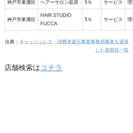
神戸市東灘区
ヘアーサロン萩原
5％
サービス
理
HAIR STUDIO
神戸市東灘区
5％
サービス
理
FUCCA
出典：
キャッシュレス・消費者還元事業事務局審査を通過
した加盟店一覧
店舗検索は
コチラ