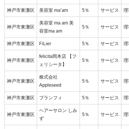
神戸市東灘区
美容室 ma’am
5％
サービス
理
美容室 ma am 美
神戸市東灘区
5％
サービス
理
容室ma am
神戸市東灘区
FiLier
5％
サービス
理
felicita岡本店 【フ
神戸市東灘区
5％
サービス
理
ェリシータ】
株式会社
神戸市東灘区
5％
サービス
理
Appleseed
神戸市東灘区
ブランフィ
5％
サービス
理
ヘアーサロン しみ
神戸市東灘区
5％
サービス
理
ず