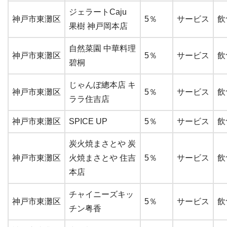
ジェラートCaju
神戸市東灘区
5％
サービス
飲
果樹 神戸岡本店
自然菜園 中華料理
神戸市東灘区
5％
サービス
飲
碧桐
じゃんぼ總本店 キ
神戸市東灘区
5％
サービス
飲
ララ住吉店
神戸市東灘区
SPICE UP
5％
サービス
飲
炭火焼まさとや 炭
神戸市東灘区
火焼まさとや 住吉
5％
サービス
飲
本店
チャイニーズキッ
神戸市東灘区
5％
サービス
飲
チン粤香