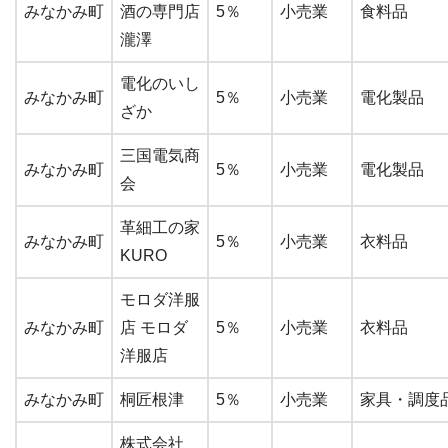
みなかみ町
酒の専門店
5％
小売業
食料品
瀧澤
電化のいし
みなかみ町
5％
小売業
電化製品
ざか
三国電気商
みなかみ町
5％
小売業
電化製品
会
革細工の家
みなかみ町
5％
小売業
衣料品
KURO
モロダ洋服
みなかみ町
店 モロダ
5％
小売業
衣料品
洋服店
みなかみ町
桐匠根津
5％
小売業
家具・調度
株式会社