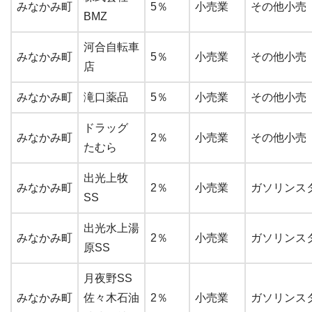
みなかみ町
5％
小売業
その他小売
BMZ
河合自転車
みなかみ町
5％
小売業
その他小売
店
みなかみ町
滝口薬品
5％
小売業
その他小売
ドラッグ
みなかみ町
2％
小売業
その他小売
たむら
出光上牧
みなかみ町
2％
小売業
ガソリンス
SS
出光水上湯
みなかみ町
2％
小売業
ガソリンス
原SS
月夜野SS
みなかみ町
佐々木石油
2％
小売業
ガソリンス