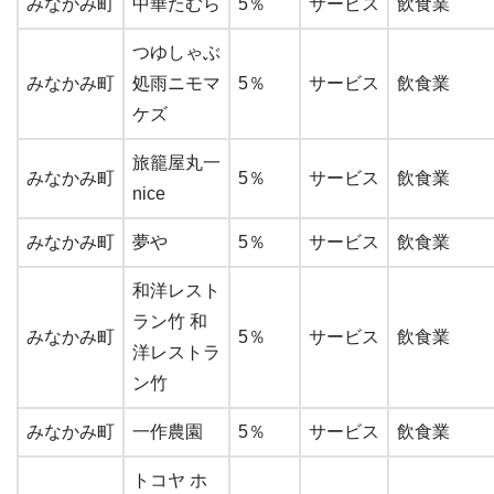
みなかみ町
中華たむら
5％
サービス
飲食業
つゆしゃぶ
みなかみ町
処雨ニモマ
5％
サービス
飲食業
ケズ
旅籠屋丸一
みなかみ町
5％
サービス
飲食業
nice
みなかみ町
夢や
5％
サービス
飲食業
和洋レスト
ラン竹 和
みなかみ町
5％
サービス
飲食業
洋レストラ
ン竹
みなかみ町
一作農園
5％
サービス
飲食業
トコヤ ホ