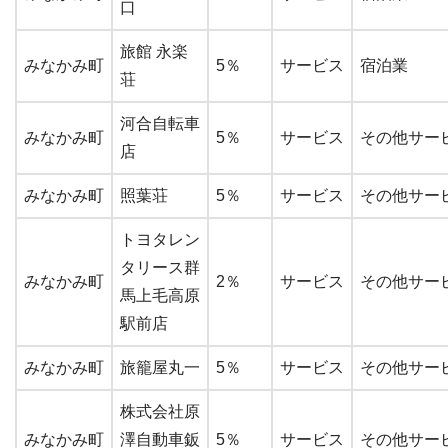
口
旅館 永楽
みなかみ町
5％
サービス
宿泊業
荘
河合自転車
みなかみ町
5％
サービス
その他サーヒ
店
みなかみ町
照葉荘
5％
サービス
その他サーヒ
トヨタレン
タリース群
みなかみ町
2％
サービス
その他サーヒ
馬上毛高原
駅前店
みなかみ町
旅籠屋丸一
5％
サービス
その他サーヒ
株式会社原
みなかみ町
澤自動車鈑
5％
サービス
その他サーヒ